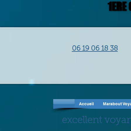
1ERE
1ERE
06 19 06 18 38
Accueil
Marabout Voy
excellent voyan