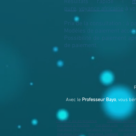
Résultats rapide !
m
pure
,
voyance africaine
à vo
Prix de la consultation : à p
Modèles de paiement accept
Possibilité de paiement apr
de paiement.
P
Avec le
Professeur Bayo
, vous bé
marabout aix-en-provence
-
marabout avignon
marabout la Rochelle
​ -
marabout Lille
-
marabo
marabout Nice
-
marabout Nimes
​ -
marabout O
marabout Toulon
​ -
marabout Toulouse
-
marabou