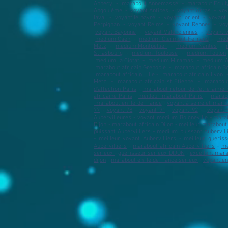
Annecy
​ -
marabout Annemasse
-
marabout Ecull
Angoulême
​ -
voyant Antibes
-
voyant Arras
​ -
voy
laval
-
voyant le havre
-
voyant lorient
-
voyant 
Perpignan
​ -
voyant Reims
-
voyant Rennes
​ -
vo
voyant Bayonne
-
voyant Valenciennes
-
voyant 
medium Caen
-
medium Clermont-Ferrand
​ -
med
Metz
​ -
medium Montpellier
​ -
medium Nantes
​ -
Strasbourg
​ -
medium Toulouse
​ -
medium Toulon
medium la Ciotat
-
medium Miramas
-
medium A
marabout africain Grenoble
-
marabout africain B
marabout africain Lille
-
marabout africain Lyon
Metz
​ -
marabout africain st Étienne
​ -
marabout
d'affection Paris
-
marabout retour de l'etre aimé 
africaine Paris
-
meilleur marabout Paris
​ -
marab
marabout en ile de france
-
voyant à seine et marn
77
-
voyant 78
-
voyant 91
-
voyant 92
-
voyant 
Aubervilleures
-
voyant medium Boigneville
-
marab
Dijon
-
marabout africain Dijon
-
meilleur marabout 
puissant Aubervilliers
​ -
medium puissant Aubervill
-
meilleur voyant Aubervilliers
​ -
meilleur gueriss
Aubervilliers
-
marabout africain Aubervilliers
-
me
serieux
-
guerisseur serieux DIJON
-
excellent mara
dijon
-
marabout en ile de france serieux
-
voyant en