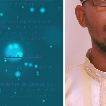
uir, n'attendez plus et
lter tout simplement pour
si vous avez un problème de
 de guérisseur à votre
ous fournir de puissante
 ce
marabout africain
!
 discret, il vous garanti un
roblèmes de couples
, sont
a grâce à sa maîtrise du
e secours avec rapidité et