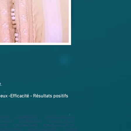
t.
eux -Efficacité - Résultats positifs
errand
​ -
marabout Dijon
-
marabout Grenoble
​ -
tpellier
-
marabout Nancy
​ -
marabout Nantes
​ -
ennes
​ -
marabout Rouen
​ -
marabout st Etienne
-
t valenciennes
​ -
marabout Chambéry
​ -
marabout