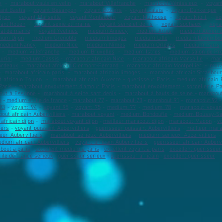
y
-
marabout vaulx en velin
​ -
marabout Villefranche
​ -
marabout Vénissieux
​ -
voyan
ant Bastia
​ -
voyant Besançon
​ -
voyant Béziers
-
voyant calais
​ -
voyant Dunkerque
​ 
lyon
​ -
voyant Marseille
​ -
voyant Montauban
​ -
voyant Mulhouse
​ -
voyant Niort
​ -
vo
yant Rouen
-
voyant seine et marne
-
voyant seine et denis
-
voyant sochaux
-
voya
val de marne
​ -
voyant Yvelines
​ -
medium Annecy
​ -
medium Arles
​ -
medium Auxerr
ium Dijon
​ -
medium Grenoble
-
medium limoges
​ -
medium Lille
​ -
medium Luxembo
medium Nancy
​ -
medium Nice
​ -
medium Nîmes
​ -
medium Orléans
-
medium Paris
-
medium Villefranche
​ -
medium Bruxelles
-
medium Istres
-
medium salon de Pr
uriol
-
medium Cassis
-
marabout africain Nice
-
marabout africain Marseille
-
mar
ordeaux
-
marabout africain Clermont-Ferrand
​ -
marabout africain Montpellier
​ -
mara
-
marabout africain paris
-
marabout africain limoges
​ -
marabout africain Strasbou
 africain Toulon
​ -
marabout africain Auxerre
-
guérisseur Paris
-
medium africain 
Paris
-
marabout envoutement d'amour Paris
​ -
marabout envoûtement
-
sorcellerie Pa
out à Essonne
-
marabout à seine sant denis
-
marabout à hauts de seine
-
marabout
e
-
medium en ile de france
-
marabout 77
-
marabout 78
-
marabout 91
-
marabout 92
93
-
voyant 94
-
voyant 95
-
voyant 75
-
medium 77
-
medium 78
-
marabout voyan
out africain Aubervilliers
-
marabout voyant
-
medium Bondoufle
-
medium Boussy-Sai
africain dijon
-
marabout voyant dijon
-
meilleur marabout dijon
-
marabout Macon
-
v
iers
-
voyant puissant Aubervilliers
-
guerisseur puissant Aubervilliers
​ -
meilleur mara
eur Aubervilliers
​ -
marabout serieux Aubervilliers
​ -
medium serieux Aubervilliers
dium africain Aubervilliers
​ -
voyant africain Aubervilliers
-
guerisseur africain Aubervi
bout a paris
-
excellent medium a paris
-
excellent voyant a paris
-
excellent guerisseu
 ile de france serieux
-
guerisseur serieux
-
guerisseur africain
-
excellent guerisseur