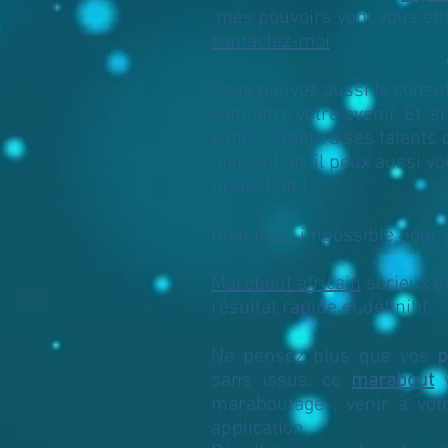
mes pouvoirs vont vous éblo
contactez-moi
Vous pouvez aussi le consu
connaître votre avenir. Et, 
santé, il mettra ses talents
disposition. il peux aussi v
protection !
Rien n’est impossible pour
Marabout africain
sérieux et
résultat rapide et définitif.
Ne pensez plus que vos
p
sans issus, ce
marabout
v
maraboutage , venir à votr
application.