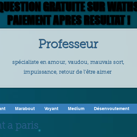
 QUESTION GRATUITE SUR WATHS
 QUESTION GRATUITE SUR WATHS
PAIEMENT APRES RESULTAT !
PAIEMENT APRES RESULTAT !
Professeur
spécialiste en amour, vaudou, mauvais sort,
impuissance, retour de l'être aimer
ant
Marabout
Voyant
Medium
Désenvoutement
t a paris