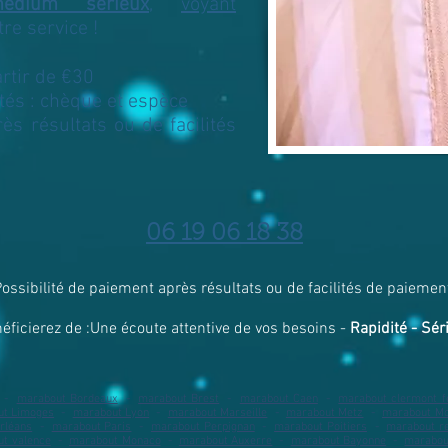
édium sérieux
,
voyant
tre service !
artir de €30
és : chèque et espèce
ès résultats ou de facilités
06 19 06 18 38
ossibilité de paiement après résultats ou de facilités de paiemen
néficierez de :Une écoute attentive de vos besoins -
Rapidité - Séri
-
marabout Bordeaux
​ -
marabout Brest
-
marabout Caen
-
marabout clermont f
ut Limoges
​ -
marabout Lyon
​ -
marabout Marseille
​ -
marabout Metz
​ -
marabout Mon
rléans
-
marabout Paris
​ -
marabout Perpignan
-
marabout Poitiers
-
marabout r
t valence
​ -
marabout Monaco
​ -
marabout Auxerre
​ -
marabout Bayonne
-
marabou