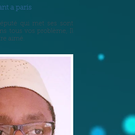
nt a paris
réputé qui met ses sont
ans tous vos problème, Il
tre aimé.