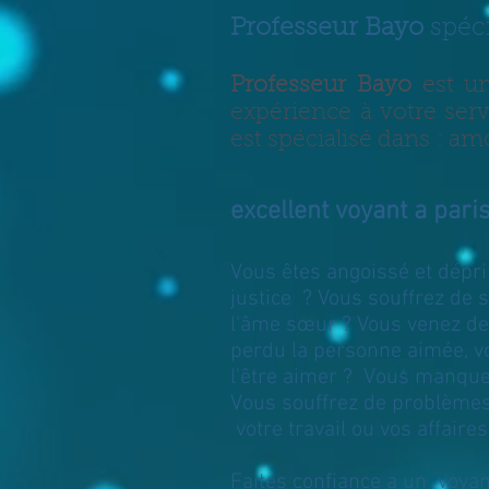
Professeur Bayo
spéci
Professeur Bayo
est u
expérience à votre ser
est spécialisé dans : amo
excellent voyant a pari
Vous êtes angoissé et dépr
justice ? Vous souffrez de 
l'âme sœur ? Vous venez de 
perdu la personne aimée, vo
l'être aimer ? Vous manque
Vous souffrez de problème
votre travail ou vos affair
Faites confiance a un
voyan