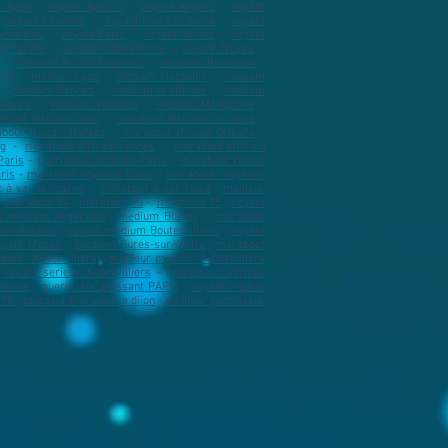
t Agen
​ -
voyant Ajaccio
​ -
voyant Angers
​ -
voyant
-
voyant Essonne
-
voyant hauts de seine
-
voyant
yant Pau
-
voyant Paris
​ -
voyant Nîmes
​ -
voyant
nt Tarare
​ -
voyant Aubervilliers
​ -
voyant Troyes
​ -
e
​ -
medium Aix-en-Provence
-
medium Bordeaux
​ -
urg
​ -
medium Lyon
​ -
medium Marseille
​ -
medium
-
medium Rennes
-
medium st etienne
​ -
medium
ovence
-
medium Vitrolles
-
medium Marignane
-
about africain Caen
​ -
marabout africain Toulouse
​ -
bout africain Nantes
​ -
marabout africain Orléans
​ -
rg
-
marabout africain rennes
​ -
marabout africain
Paris
-
guérisseur africain Paris
-
marabout retour
ris
-
marabout voyance Paris
-
marabout voyance
 à val de marne
-
marabout à val d'oise
-
meilleur
-
marabout 94
-
marabout 95
-
marabout 75
-
voyant
t medium Angerville
-
medium Blandy
-
marabout
nt-Antoine
-
voyant medium Boutervilliers
-
voyant
oyant Macon
-
medium Bures-sur-Yvette
-
marabout
bout Aubervilliers
​ -
meilleur medium Aubervilliers
-
voyant serieux Aubervilliers
-
guerisseur serieux
lliers
-
guerisseur puissant PARIS
-
voyant a paris
r 75
-
puissant marabout a dijon
-
meilleur guerisseur